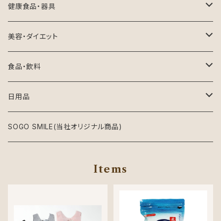
健康食品・器具
健康食品
美容・ダイエット
健康器具
化粧品
食品・飲料
CPAP
ヘアケア
食品
日用品
飲料
衣類
SOGO SMILE(当社オリジナル商品)
入浴着
Items